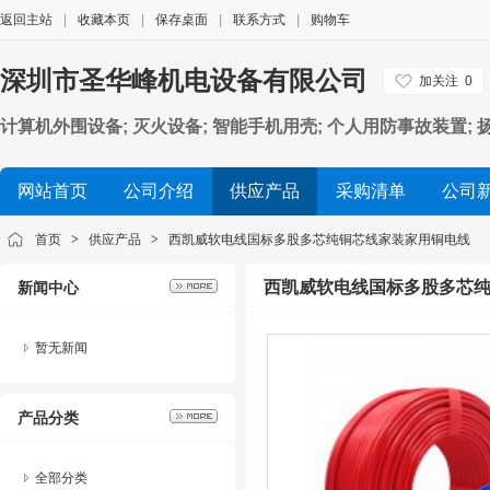
返回主站
|
收藏本页
|
保存桌面
|
联系方式
|
购物车
深圳市圣华峰机电设备有限公司
加关注
0
计算机外围设备; 灭火设备; 智能手机用壳; 个人用防事故装置;
电池）
网站首页
公司介绍
供应产品
采购清单
公司
首页
>
供应产品
>
西凯威软电线国标多股多芯纯铜芯线家装家用铜电线
西凯威软电线国标多股多芯
新闻中心
暂无新闻
产品分类
全部分类