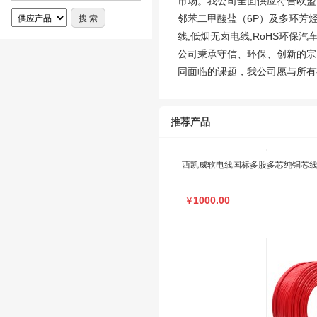
市场。我公司全面供应符合欧盟R
邻苯二甲酸盐（6P）及多环芳烃PA
线,低烟无卤电线,RoHS环保汽
公司秉承守信、环保、创新的宗
同面临的课题，我公司愿与所有
推荐产品
西凯威软电线国标多股多芯纯铜芯
1000.00
￥