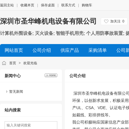
返回主站
|
收藏本页
|
保存桌面
|
联系方式
|
购物车
深圳市圣华峰机电设备有限公司
加关注
0
计算机外围设备; 灭火设备; 智能手机用壳; 个人用防事故装置;
电池）
网站首页
公司介绍
供应产品
采购清单
公司
首页
>
欢迎光临
新闻中心
公司介绍
暂无新闻
深圳市圣华峰机电设备有限公
环保，以创新求发展，积极采用
产UL、CSA、VDE、认证
站内搜索
如裁线、彩排拼线等。
我公司积极响应国家信息产业部