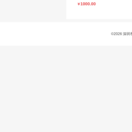
1000.00
￥
©2026 